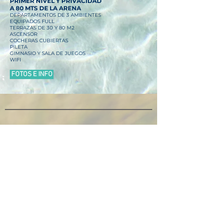
PRIMER NIVEL Y PRIVACIDAD
A 80 MTS DE LA ARENA
DEPARTAMENTOS DE 3 AMBIENTES
EQUIPADOS FULL
TE
RRAZAS DE 30 Y 80 M2
ASCENSOR
COCHERAS CUBIERTA
S
PILETA
GIMNASIO Y SALA DE JUEGOS
WIFI
FOTOS E INFO
CONSULTAS
WHATSAPP
CLICK ACÁ:
SUSCRIBITE Y RECIBÍ NOVEDADES
UNIRSE